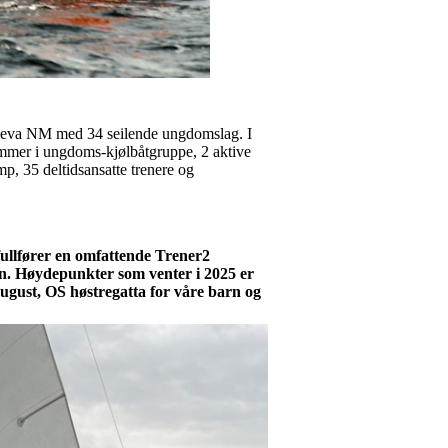
 Feva NM med 34 seilende ungdomslag. I
emmer i ungdoms-kjølbåtgruppe, 2 aktive
p, 35 deltidsansatte trenere og
ullfører en omfattende Trener2
gen. Høydepunkter som venter i 2025 er
gust, OS høstregatta for våre barn og