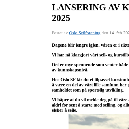
LANSERING AV K
2025
Postet av
Oslo Seilforening
den
14. feb 20
Dagene blir lengre igjen, våren er i sik
Vi har nå klargjort vårt seil- og kursti
Det er mye spennende som venter både ba
av kunnskapsnivå.
Hos Oslo SF får du et tilpasset kursinnho
å være en del av vårt lille samfunn her p
samholdet som på sportslig utvikling.
Vi håper at du vil melde deg på til våre 
aldri for sent å starte med seiling, og a
elsker å seile.