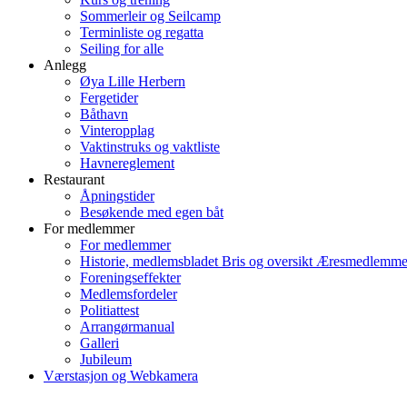
Sommerleir og Seilcamp
Terminliste og regatta
Seiling for alle
Anlegg
Øya Lille Herbern
Fergetider
Båthavn
Vinteropplag
Vaktinstruks og vaktliste
Havnereglement
Restaurant
Åpningstider
Besøkende med egen båt
For medlemmer
For medlemmer
Historie, medlemsbladet Bris og oversikt Æresmedlemme
Foreningseffekter
Medlemsfordeler
Politiattest
Arrangørmanual
Galleri
Jubileum
Værstasjon og Webkamera