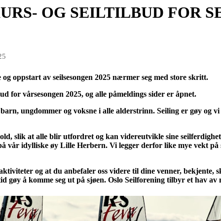
URS- OG SEILTILBUD FOR 
25
te og oppstart av seilsesongen 2025 nærmer seg med store skritt.
lbud for vårsesongen 2025, og alle påmeldings sider er åpnet.
rn, ungdommer og voksne i alle alderstrinn. Seiling er gøy og vi 
ld, slik at alle blir utfordret og kan videreutvikle sine seilferdigh
å vår idylliske øy Lille Herbern. Vi legger derfor like mye vekt på s
aktiviteter og at du anbefaler oss videre til dine venner, bekjente, 
lltid gøy å komme seg ut på sjøen. Oslo Seilforening tilbyr et hav av