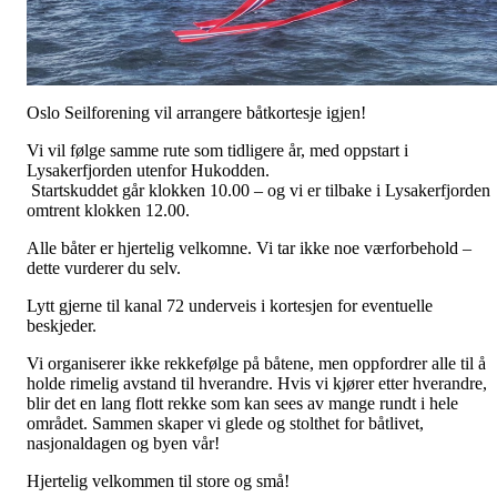
Oslo Seilforening vil arrangere båtkortesje igjen!
Vi vil følge samme rute som tidligere år, med oppstart i
Lysakerfjorden utenfor Hukodden.
Startskuddet går klokken 10.00 – og vi er tilbake i Lysakerfjorden
omtrent klokken 12.00.
Alle båter er hjertelig velkomne. Vi tar ikke noe værforbehold –
dette vurderer du selv.
Lytt gjerne til kanal 72 underveis i kortesjen for eventuelle
beskjeder.
Vi organiserer ikke rekkefølge på båtene, men oppfordrer alle til å
holde rimelig avstand til hverandre. Hvis vi kjører etter hverandre,
blir det en lang flott rekke som kan sees av mange rundt i hele
området. Sammen skaper vi glede og stolthet for båtlivet,
nasjonaldagen og byen vår!
Hjertelig velkommen til store og små!