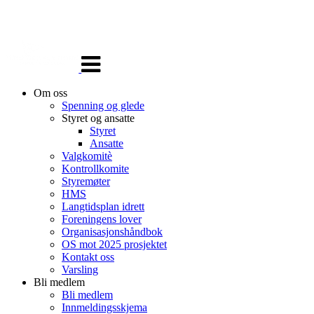
Veksle
navigasjon
Om oss
Spenning og glede
Styret og ansatte
Styret
Ansatte
Valgkomitè
Kontrollkomite
Styremøter
HMS
Langtidsplan idrett
Foreningens lover
Organisasjonshåndbok
OS mot 2025 prosjektet
Kontakt oss
Varsling
Bli medlem
Bli medlem
Innmeldingsskjema