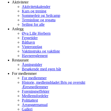
Aktiviteter
Aktivitetskalender
Kurs og trening
Sommerleir og Seilcamp
Terminliste og regatta
Seiling for alle
Anlegg
Øya Lille Herbern
Fergetider
Båthavn
Vinteropplag
Vaktinstruks og vaktliste
Havnereglement
Restaurant
Åpningstider
Besøkende med egen båt
For medlemmer
For medlemmer
Historie, medlemsbladet Bris og oversikt
Æresmedlemmer
Foreningseffekter
Medlemsfordeler
Politiattest
Arrangørmanual
Galleri