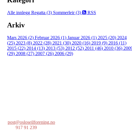
Kategori
Alle innlegg
Regatta (3)
Sommerleir (3)
RSS
Arkiv
Mars 2026 (2)
Februar 2026 (1)
Januar 2026 (1)
2025 (20)
2024
(25)
2023 (8)
2022 (28)
2021 (30)
2020 (16)
2019 (9)
2016 (11)
2015 (22)
2014 (13)
2013 (53)
2012 (52)
2011 (46)
2010 (36)
200
(29)
2008 (27)
2007 (26)
2006 (29)
Oslo Seilforening
Lille Herbern, 0286 Oslo
Postboks 686 Skøyen
0214 Oslo
post@osloseilforening.no
Tlf:
917 91 239