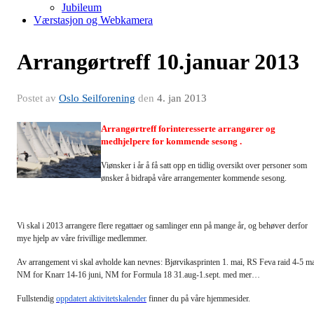
Jubileum
Værstasjon og Webkamera
Arrangørtreff 10.januar 2013
Postet av
Oslo Seilforening
den
4. jan 2013
Arrangørtreff forinteresserte arrangører og
medhjelpere for kommende sesong .
Viønsker i år å få satt opp en tidlig oversikt over personer som
ønsker å bidrapå våre arrangementer kommende sesong.
Vi skal i 2013 arrangere flere regattaer og samlinger enn på mange år, og behøver derfor
mye hjelp av våre frivillige medlemmer.
Av arrangement vi skal avholde kan nevnes: Bjørvikasprinten 1. mai, RS Feva raid 4-5 ma
NM for Knarr 14-16 juni, NM for Formula 18 31.aug-1.sept. med mer…
Fullstendig
oppdatert aktivitetskalender
finner du på våre hjemmesider.