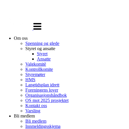
Veksle
navigasjon
Om oss
Spenning og glede
Styret og ansatte
Styret
Ansatte
Valgkomitè
Kontrollkomite
Styremøter
HMS
Langtidsplan idrett
Foreningens lover
Organisasjonshåndbok
OS mot 2025 prosjektet
Kontakt oss
Varsling
Bli medlem
Bli medlem
Innmeldingsskjema