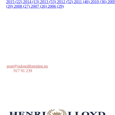
2015 (22)
2014 (13)
2013 (53)
2012 (52)
2011 (46)
2010 (36)
200
(29)
2008 (27)
2007 (26)
2006 (29)
Oslo Seilforening
Lille Herbern, 0286 Oslo
Postboks 686 Skøyen
0214 Oslo
post@osloseilforening.no
Tlf:
917 91 239