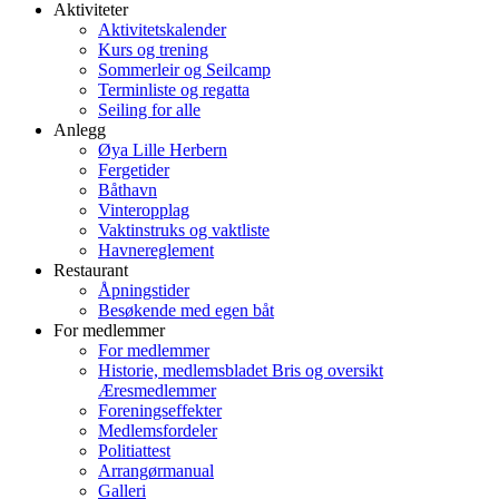
Aktiviteter
Aktivitetskalender
Kurs og trening
Sommerleir og Seilcamp
Terminliste og regatta
Seiling for alle
Anlegg
Øya Lille Herbern
Fergetider
Båthavn
Vinteropplag
Vaktinstruks og vaktliste
Havnereglement
Restaurant
Åpningstider
Besøkende med egen båt
For medlemmer
For medlemmer
Historie, medlemsbladet Bris og oversikt
Æresmedlemmer
Foreningseffekter
Medlemsfordeler
Politiattest
Arrangørmanual
Galleri