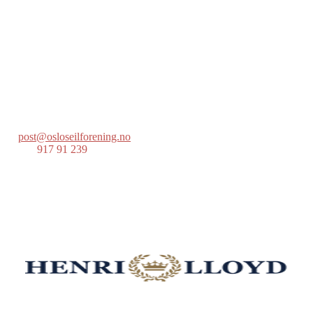
Oslo Seilforening
Lille Herbern, 0286 Oslo
Postboks 686 Skøyen
0214 Oslo
post@osloseilforening.no
Tlf:
917 91 239