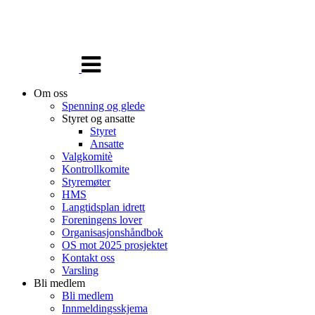
Veksle
navigasjon
Om oss
Spenning og glede
Styret og ansatte
Styret
Ansatte
Valgkomitè
Kontrollkomite
Styremøter
HMS
Langtidsplan idrett
Foreningens lover
Organisasjonshåndbok
OS mot 2025 prosjektet
Kontakt oss
Varsling
Bli medlem
Bli medlem
Innmeldingsskjema