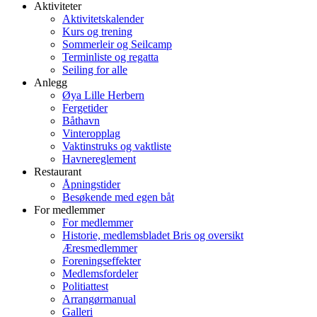
Aktiviteter
Aktivitetskalender
Kurs og trening
Sommerleir og Seilcamp
Terminliste og regatta
Seiling for alle
Anlegg
Øya Lille Herbern
Fergetider
Båthavn
Vinteropplag
Vaktinstruks og vaktliste
Havnereglement
Restaurant
Åpningstider
Besøkende med egen båt
For medlemmer
For medlemmer
Historie, medlemsbladet Bris og oversikt
Æresmedlemmer
Foreningseffekter
Medlemsfordeler
Politiattest
Arrangørmanual
Galleri