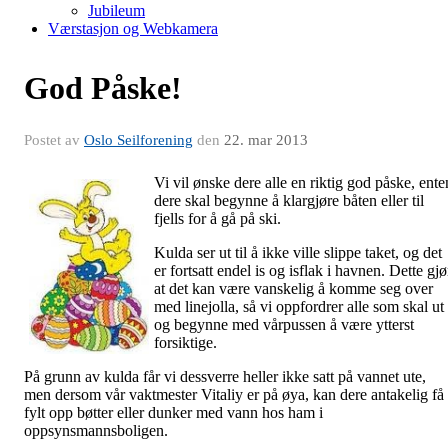
Jubileum
Værstasjon og Webkamera
God Påske!
Postet av
Oslo Seilforening
den
22. mar 2013
Vi vil ønske dere alle en riktig god påske, ente
dere skal begynne å klargjøre båten eller til
fjells for å gå på ski.
Kulda ser ut til å ikke ville slippe taket, og det
er fortsatt endel is og isflak i havnen. Dette gjø
at det kan være vanskelig å komme seg over
med linejolla, så vi oppfordrer alle som skal ut
og begynne med vårpussen å være ytterst
forsiktige.
På grunn av kulda får vi dessverre heller ikke satt på vannet ute,
men dersom vår vaktmester Vitaliy er på øya, kan dere antakelig få
fylt opp bøtter eller dunker med vann hos ham i
oppsynsmannsboligen.