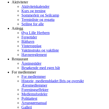
Aktiviteter
Aktivitetskalender
Kurs og trening
Sommerleir og Seilcamp
Terminliste og regatta
Seiling for alle
Anlegg
Øya Lille Herbern
Fergetider
Båthavn
Vinteropplag
Vaktinstruks og vaktliste
Havnereglement
Restaurant
Åpningstider
Besøkende med egen båt
For medlemmer
For medlemmer
Historie, medlemsbladet Bris og oversikt
Æresmedlemmer
Foreningseffekter
Medlemsfordeler
Politiattest
Arrangørmanual
Galleri