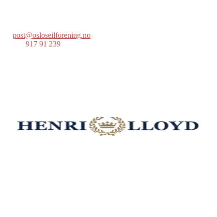
Postboks 686 Skøyen
0214 Oslo
post@osloseilforening.no
Tlf:
917 91 239