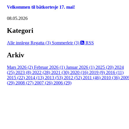
Velkommen til båtkortesje 17. mai!
08.05.2026
Kategori
Alle innlegg
Regatta (3)
Sommerleir (3)
RSS
Arkiv
Mars 2026 (2)
Februar 2026 (1)
Januar 2026 (1)
2025 (20)
2024
(25)
2023 (8)
2022 (28)
2021 (30)
2020 (16)
2019 (9)
2016 (11)
2015 (22)
2014 (13)
2013 (53)
2012 (52)
2011 (46)
2010 (36)
200
(29)
2008 (27)
2007 (26)
2006 (29)
Oslo Seilforening
Lille Herbern, 0286 Oslo