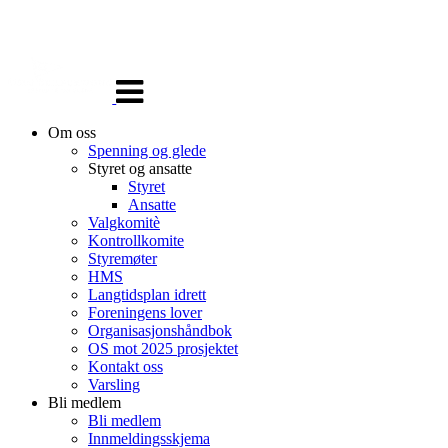
Veksle
navigasjon
Om oss
Spenning og glede
Styret og ansatte
Styret
Ansatte
Valgkomitè
Kontrollkomite
Styremøter
HMS
Langtidsplan idrett
Foreningens lover
Organisasjonshåndbok
OS mot 2025 prosjektet
Kontakt oss
Varsling
Bli medlem
Bli medlem
Innmeldingsskjema