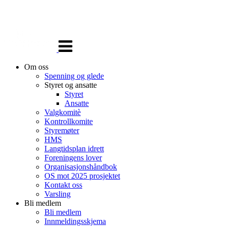
Veksle
navigasjon
Om oss
Spenning og glede
Styret og ansatte
Styret
Ansatte
Valgkomitè
Kontrollkomite
Styremøter
HMS
Langtidsplan idrett
Foreningens lover
Organisasjonshåndbok
OS mot 2025 prosjektet
Kontakt oss
Varsling
Bli medlem
Bli medlem
Innmeldingsskjema