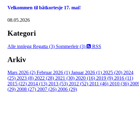
Velkommen til båtkortesje 17. mai!
08.05.2026
Kategori
Alle innlegg
Regatta (3)
Sommerleir (3)
RSS
Arkiv
Mars 2026 (2)
Februar 2026 (1)
Januar 2026 (1)
2025 (20)
2024
(25)
2023 (8)
2022 (28)
2021 (30)
2020 (16)
2019 (9)
2016 (11)
2015 (22)
2014 (13)
2013 (53)
2012 (52)
2011 (46)
2010 (36)
200
(29)
2008 (27)
2007 (26)
2006 (29)
Oslo Seilforening
Lille Herbern, 0286 Oslo