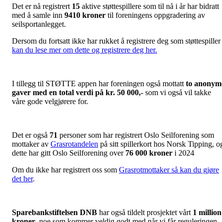
Det er nå registrert
15
aktive støttespillere som til nå i år har bidratt
med å samle inn
9410 kroner
til foreningens oppgradering av
seilsportanlegget.
Dersom du fortsatt ikke har rukket å registrere deg som støttespiller
kan du lese mer om dette og registrere deg her.
I tillegg til STØTTE appen har foreningen også mottatt
to anonym
gaver med en total verdi på kr. 50 000,-
som vi også vil takke
våre gode velgjørere for.
Det er også
71
personer som har registrert Oslo Seilforening som
mottaker av
Grasrotandelen
på sitt spillerkort hos Norsk Tipping, o
dette har gitt Oslo Seilforening over
76 000 kroner
i 2024
Om du ikke har registrert oss som
Grasrotmottaker så kan du gjøre
det her
.
Sparebankstiftelsen DNB
har også tildelt prosjektet vårt
1 million
kroner
, noe som kommer veldig godt med når vi får reguleringen