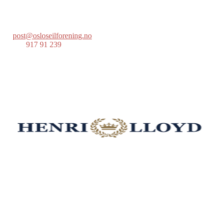
Postboks 686 Skøyen
0214 Oslo
post@osloseilforening.no
Tlf:
917 91 239