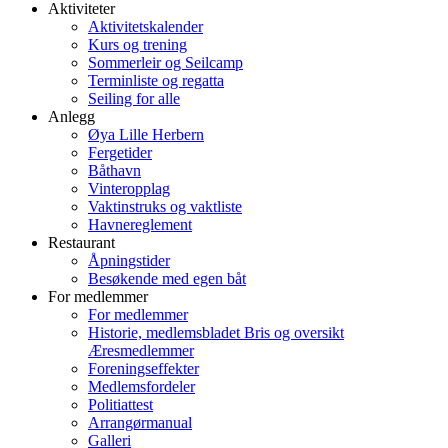
Aktiviteter
Aktivitetskalender
Kurs og trening
Sommerleir og Seilcamp
Terminliste og regatta
Seiling for alle
Anlegg
Øya Lille Herbern
Fergetider
Båthavn
Vinteropplag
Vaktinstruks og vaktliste
Havnereglement
Restaurant
Åpningstider
Besøkende med egen båt
For medlemmer
For medlemmer
Historie, medlemsbladet Bris og oversikt
Æresmedlemmer
Foreningseffekter
Medlemsfordeler
Politiattest
Arrangørmanual
Galleri