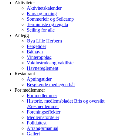
Aktiviteter
Aktivitetskalender
Kurs og trening
Sommerleir og Seilcamp
Terminliste og regatta
Seiling for alle
Anlegg
Øya Lille Herbern
Fergetider
Båthavn
Vinteropplag
Vaktinstruks og vaktliste
Havnereglement
Restaurant
Åpningstider
Besøkende med egen båt
For medlemmer
For medlemmer
Historie, medlemsbladet Bris og oversikt
Æresmedlemmer
Foreningseffekter
Medlemsfordeler
Politiattest
Arrangørmanual
Galleri