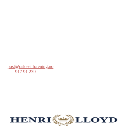
Oslo Seilforening
Lille Herbern, 0286 Oslo
Postboks 686 Skøyen
0214 Oslo
post@osloseilforening.no
Tlf:
917 91 239