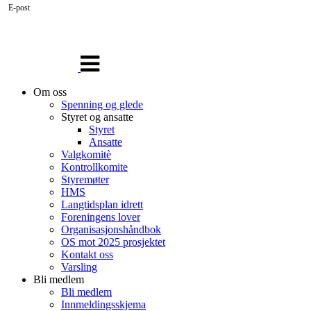
E-post
Veksle
navigasjon
Om oss
Spenning og glede
Styret og ansatte
Styret
Ansatte
Valgkomitè
Kontrollkomite
Styremøter
HMS
Langtidsplan idrett
Foreningens lover
Organisasjonshåndbok
OS mot 2025 prosjektet
Kontakt oss
Varsling
Bli medlem
Bli medlem
Innmeldingsskjema