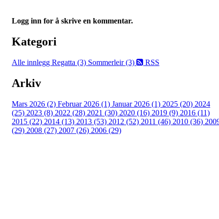
Logg inn for å skrive en kommentar.
Kategori
Alle innlegg
Regatta (3)
Sommerleir (3)
RSS
Arkiv
Mars 2026 (2)
Februar 2026 (1)
Januar 2026 (1)
2025 (20)
2024
(25)
2023 (8)
2022 (28)
2021 (30)
2020 (16)
2019 (9)
2016 (11)
2015 (22)
2014 (13)
2013 (53)
2012 (52)
2011 (46)
2010 (36)
200
(29)
2008 (27)
2007 (26)
2006 (29)
Oslo Seilforening
Lille Herbern, 0286 Oslo
Postboks 686 Skøyen