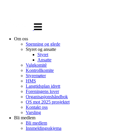
Veksle
navigasjon
Om oss
Spenning og glede
Styret og ansatte
Styret
Ansatte
Valgkomitè
Kontrollkomite
Styremøter
HMS
Langtidsplan idrett
Foreningens lover
Organisasjonshåndbok
OS mot 2025 prosjektet
Kontakt oss
Varsling
Bli medlem
Bli medlem
Innmeldingsskjema