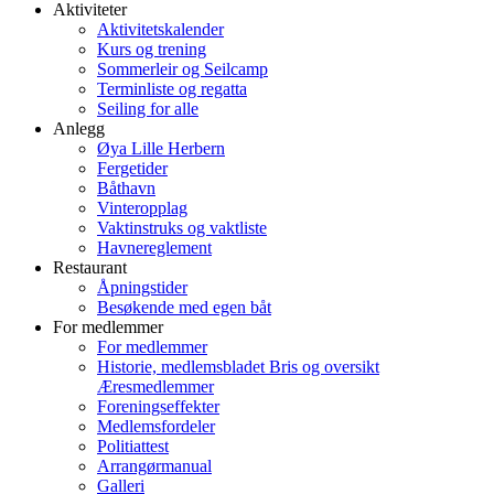
Aktiviteter
Aktivitetskalender
Kurs og trening
Sommerleir og Seilcamp
Terminliste og regatta
Seiling for alle
Anlegg
Øya Lille Herbern
Fergetider
Båthavn
Vinteropplag
Vaktinstruks og vaktliste
Havnereglement
Restaurant
Åpningstider
Besøkende med egen båt
For medlemmer
For medlemmer
Historie, medlemsbladet Bris og oversikt
Æresmedlemmer
Foreningseffekter
Medlemsfordeler
Politiattest
Arrangørmanual
Galleri