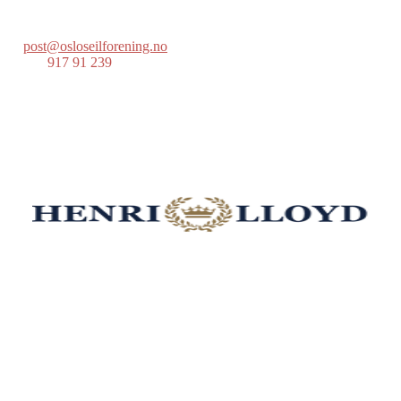
0214 Oslo
post@osloseilforening.no
Tlf:
917 91 239