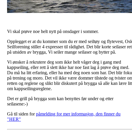
Vi skal prøve noe helt nytt på onsdager i sommer.
Opplegget er at du kommer som du er med seiltøy og flytevest, Osl
Seilforening stiller 4 expresser til rådighet. Det blir korte seilaser ret
på utsiden av brygga, Vi seiler mange seilaser og bytter på.
Vi ønsker å rekrutere deg som ikke helt våger deg i gang med
kappseiling, eller rett å slett ikke har noe fast lag å prøve deg med.
Du må ha litt erfaring, eller ha med deg noen som har. Det blir foku
på trening og moro. Det vil ikke være dommer tilstede og tvister o
retten og reglene og slikt blir diskutert på brygga så alle kan lære lit
om kappseilingsreglene.
Det er grill på brygga som kan benyttes før under og etter
seilasene:-)
Gå til siden for
påmelding for mer informasjon, den finner du
"HER"