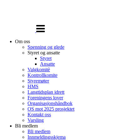
Veksle
navigasjon
Om oss
Spenning og glede
Styret og ansatte
Styret
Ansatte
Valgkomitè
Kontrollkomite
Styremøter
HMS
Langtidsplan idrett
Foreningens lover
Organisasjonshåndbok
OS mot 2025 prosjektet
Kontakt oss
Varsling
Bli medlem
Bli medlem
Innmeldingsskjema