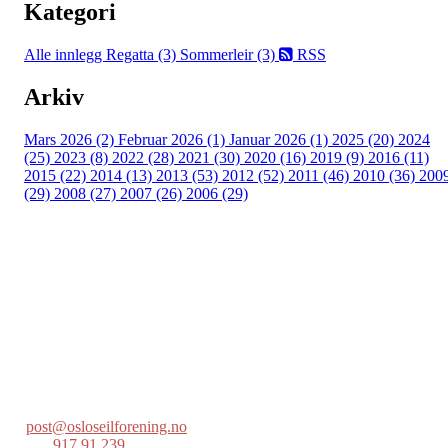
Kategori
Alle innlegg
Regatta (3)
Sommerleir (3)
RSS
Arkiv
Mars 2026 (2)
Februar 2026 (1)
Januar 2026 (1)
2025 (20)
2024
(25)
2023 (8)
2022 (28)
2021 (30)
2020 (16)
2019 (9)
2016 (11)
2015 (22)
2014 (13)
2013 (53)
2012 (52)
2011 (46)
2010 (36)
200
(29)
2008 (27)
2007 (26)
2006 (29)
Oslo Seilforening
Lille Herbern, 0286 Oslo
Postboks 686 Skøyen
0214 Oslo
post@osloseilforening.no
Tlf:
917 91 239