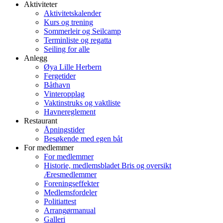
Aktiviteter
Aktivitetskalender
Kurs og trening
Sommerleir og Seilcamp
Terminliste og regatta
Seiling for alle
Anlegg
Øya Lille Herbern
Fergetider
Båthavn
Vinteropplag
Vaktinstruks og vaktliste
Havnereglement
Restaurant
Åpningstider
Besøkende med egen båt
For medlemmer
For medlemmer
Historie, medlemsbladet Bris og oversikt
Æresmedlemmer
Foreningseffekter
Medlemsfordeler
Politiattest
Arrangørmanual
Galleri