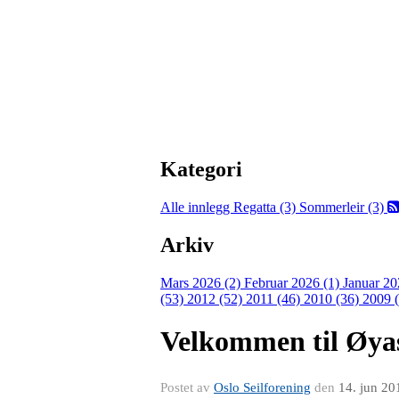
Kategori
Alle innlegg
Regatta (3)
Sommerleir (3)
Arkiv
Mars 2026 (2)
Februar 2026 (1)
Januar 20
(53)
2012 (52)
2011 (46)
2010 (36)
2009 
Velkommen til Øyas
Postet av
Oslo Seilforening
den
14. jun 20