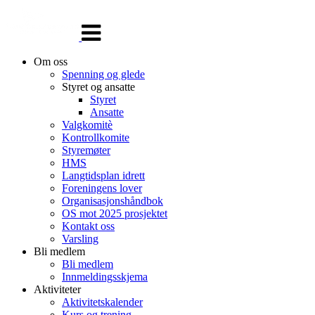
Veksle
navigasjon
Om oss
Spenning og glede
Styret og ansatte
Styret
Ansatte
Valgkomitè
Kontrollkomite
Styremøter
HMS
Langtidsplan idrett
Foreningens lover
Organisasjonshåndbok
OS mot 2025 prosjektet
Kontakt oss
Varsling
Bli medlem
Bli medlem
Innmeldingsskjema
Aktiviteter
Aktivitetskalender
Kurs og trening