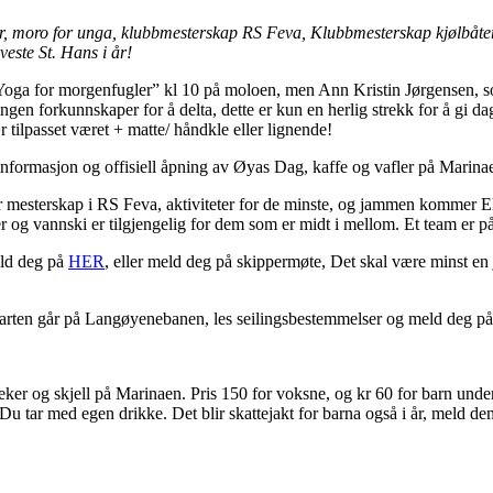
r, moro for unga, klubbmesterskap RS Feva, Klubbmesterskap kjølbåter
este St. Hans i år!
oga for morgenfugler” kl 10 på moloen, men Ann Kristin Jørgensen, som
ingen forkunnskaper for å delta, dette er kun en herlig strekk for å gi d
 tilpasset været + matte/ håndkle eller lignende!
nformasjon og offisiell åpning av Øyas Dag, kaffe og vafler på Marina
 mesterskap i RS Feva, aktiviteter for de minste, og jammen kommer El
 og vannski er tilgjengelig for dem som er midt i mellom. Et team er på 
eld deg på
HER
, eller meld deg på skippermøte, Det skal være minst en j
tarten går på Langøyenebanen, les seilingsbestemmelser og meld deg p
eker og skjell på Marinaen. Pris 150 for voksne, og kr 60 for barn unde
 Du tar med egen drikke. Det blir skattejakt for barna også i år, meld de