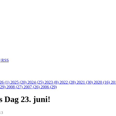
RSS
26 (1)
2025 (20)
2024 (25)
2023 (8)
2022 (28)
2021 (30)
2020 (16)
20
(29)
2008 (27)
2007 (26)
2006 (29)
 Dag 23. juni!
13