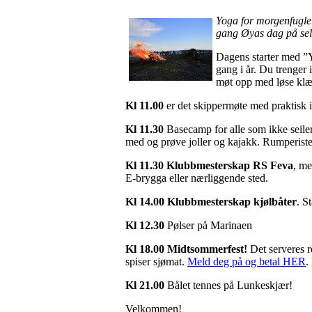
Yoga for morgenfugle
gang Øyas dag på selv
Dagens starter med ”Y
gang i år. Du trenger 
møt opp med løse klær
Kl 11.00
er det skippermøte med praktisk i
Kl 11.30
Basecamp for alle som ikke seiler
med og prøve joller og kajakk. Rumperister
Kl 11.30
Klubbmesterskap RS Feva
, m
E-brygga eller nærliggende sted.
Kl 14.00 Klubbmesterskap kjølbåter
. S
Kl 12.30
Pølser på Marinaen
Kl 18.00
Midtsommerfest!
Det serveres r
spiser sjømat.
Meld deg på og betal HER
.
Kl 21.00
Bålet tennes på Lunkeskjær!
Velkommen!