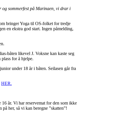
 og sommerfest på Marinaen, vi drar i
 bringer Yoga til OS-folket for tredje
agen en ekstra god start. Ingen påmelding,
en.
ias-båten likevel J. Voksne kan kaste seg
plass for å hjelpe.
unior under 18 år i båten. Seilasen går fra
å
HER.
r 16 år. Vi har reservemat for den som ikke
m på her, så vi kan beregne ”skatten”!