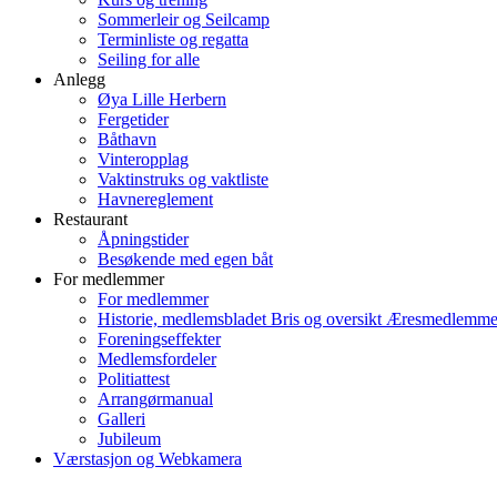
Sommerleir og Seilcamp
Terminliste og regatta
Seiling for alle
Anlegg
Øya Lille Herbern
Fergetider
Båthavn
Vinteropplag
Vaktinstruks og vaktliste
Havnereglement
Restaurant
Åpningstider
Besøkende med egen båt
For medlemmer
For medlemmer
Historie, medlemsbladet Bris og oversikt Æresmedlemme
Foreningseffekter
Medlemsfordeler
Politiattest
Arrangørmanual
Galleri
Jubileum
Værstasjon og Webkamera