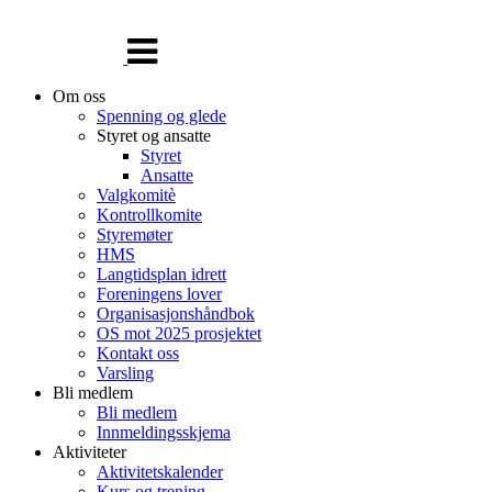
Veksle
navigasjon
Om oss
Spenning og glede
Styret og ansatte
Styret
Ansatte
Valgkomitè
Kontrollkomite
Styremøter
HMS
Langtidsplan idrett
Foreningens lover
Organisasjonshåndbok
OS mot 2025 prosjektet
Kontakt oss
Varsling
Bli medlem
Bli medlem
Innmeldingsskjema
Aktiviteter
Aktivitetskalender
Kurs og trening