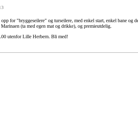
13
 opp for "bryggeseilere" og turseilere, med enkel start, enkel bane og d
på Marinaen (ta med egen mat og drikke), og premieutdelig.
8.00 utenfor Lille Herbern. Bli med!