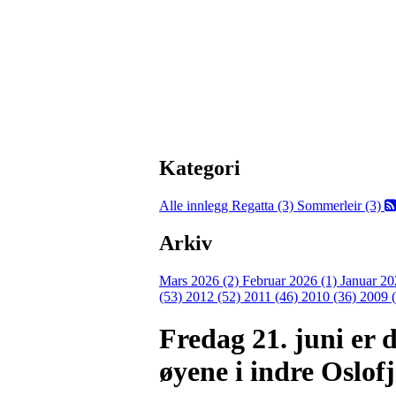
Kategori
Alle innlegg
Regatta (3)
Sommerleir (3)
Arkiv
Mars 2026 (2)
Februar 2026 (1)
Januar 20
(53)
2012 (52)
2011 (46)
2010 (36)
2009 
Fredag 21. juni er 
øyene i indre Oslof