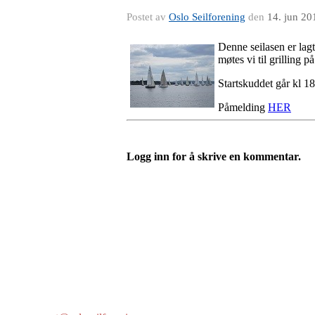
Postet av
Oslo Seilforening
den
14. jun 20
Denne seilasen er lagt
møtes vi til grilling 
Startskuddet går kl 1
Påmelding
HER
Logg inn for å skrive en kommentar.
Oslo Seilforening
Lille Herbern, 0286 Oslo
Postboks 686 Skøyen
0214 Oslo