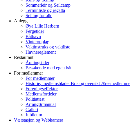
Sommerleir og Seilcamp
Terminliste og regatta
Seiling for alle
Anlegg
Øya Lille Herbern
Fergetider
Båthavn
Vinteropplag
Vaktinstruks og vaktliste
Havnereglement
Restaurant
Åpningstider
Besøkende med egen båt
For medlemmer
For medlemmer
Historie, medlemsbladet Bris og oversikt Æresmedlemme
Foreningseffekter
Medlemsfordeler
Politiattest
Arrangørmanual
Galleri
Jubileum
Værstasjon og Webkamera