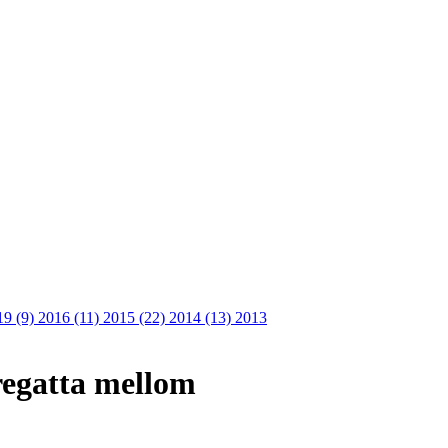
19 (9)
2016 (11)
2015 (22)
2014 (13)
2013
 regatta mellom