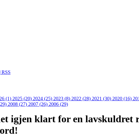
RSS
26 (1)
2025 (20)
2024 (25)
2023 (8)
2022 (28)
2021 (30)
2020 (16)
20
(29)
2008 (27)
2007 (26)
2006 (29)
det igjen klart for en lavskuldret
jord!