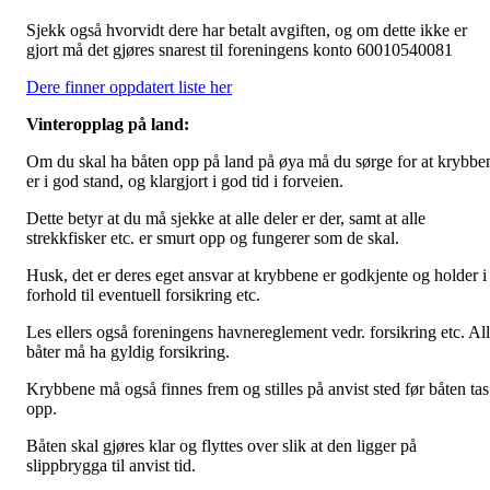
Sjekk også hvorvidt dere har betalt avgiften, og om dette ikke er
gjort må det gjøres snarest til foreningens konto 60010540081
Dere finner oppdatert liste her
Vinteropplag på land:
Om du skal ha båten opp på land på øya må du sørge for at krybbe
er i god stand, og klargjort i god tid i forveien.
Dette betyr at du må sjekke at alle deler er der, samt at alle
strekkfisker etc. er smurt opp og fungerer som de skal.
Husk, det er deres eget ansvar at krybbene er godkjente og holder i
forhold til eventuell forsikring etc.
Les ellers også foreningens havnereglement vedr. forsikring etc. Al
båter må ha gyldig forsikring.
Krybbene må også finnes frem og stilles på anvist sted før båten tas
opp.
Båten skal gjøres klar og flyttes over slik at den ligger på
slippbrygga til anvist tid.