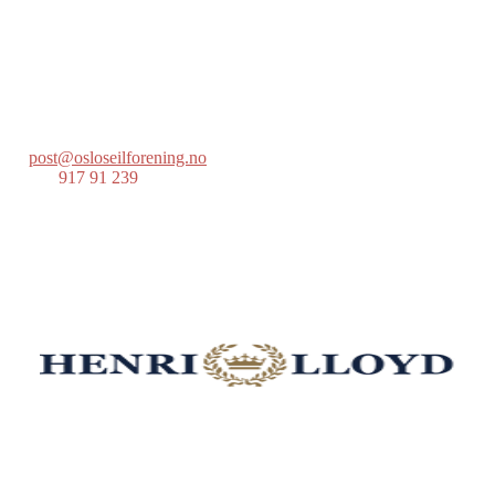
Oslo Seilforening
Lille Herbern, 0286 Oslo
Postboks 686 Skøyen
0214 Oslo
post@osloseilforening.no
Tlf:
917 91 239