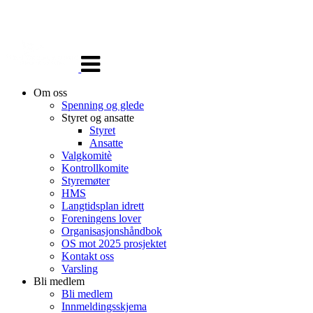
Veksle
navigasjon
Om oss
Spenning og glede
Styret og ansatte
Styret
Ansatte
Valgkomitè
Kontrollkomite
Styremøter
HMS
Langtidsplan idrett
Foreningens lover
Organisasjonshåndbok
OS mot 2025 prosjektet
Kontakt oss
Varsling
Bli medlem
Bli medlem
Innmeldingsskjema