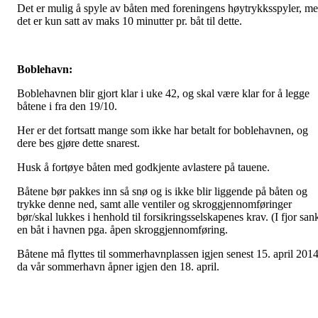
Det er mulig å spyle av båten med foreningens høytrykksspyler, m
det er kun satt av maks 10 minutter pr. båt til dette.
Boblehavn:
Boblehavnen blir gjort klar i uke 42, og skal være klar for å legge
båtene i fra den 19/10.
Her er det fortsatt mange som ikke har betalt for boblehavnen, og
dere bes gjøre dette snarest.
Husk å fortøye båten med godkjente avlastere på tauene.
Båtene bør pakkes inn så snø og is ikke blir liggende på båten og
trykke denne ned, samt alle ventiler og skroggjennomføringer
bør/skal lukkes i henhold til forsikringsselskapenes krav. (I fjor san
en båt i havnen pga. åpen skroggjennomføring.
Båtene må flyttes til sommerhavnplassen igjen senest 15. april 2014
da vår sommerhavn åpner igjen den 18. april.