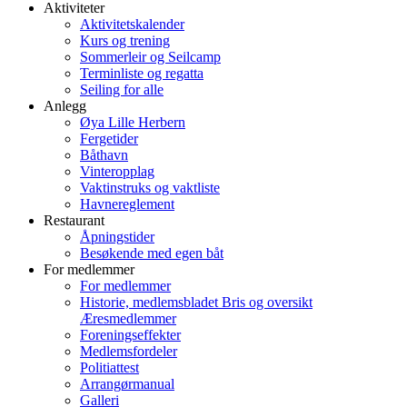
Aktiviteter
Aktivitetskalender
Kurs og trening
Sommerleir og Seilcamp
Terminliste og regatta
Seiling for alle
Anlegg
Øya Lille Herbern
Fergetider
Båthavn
Vinteropplag
Vaktinstruks og vaktliste
Havnereglement
Restaurant
Åpningstider
Besøkende med egen båt
For medlemmer
For medlemmer
Historie, medlemsbladet Bris og oversikt
Æresmedlemmer
Foreningseffekter
Medlemsfordeler
Politiattest
Arrangørmanual
Galleri