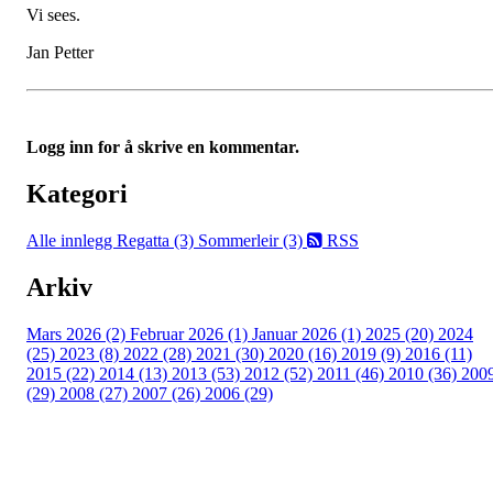
Vi sees.
Jan Petter
Logg inn for å skrive en kommentar.
Kategori
Alle innlegg
Regatta (3)
Sommerleir (3)
RSS
Arkiv
Mars 2026 (2)
Februar 2026 (1)
Januar 2026 (1)
2025 (20)
2024
(25)
2023 (8)
2022 (28)
2021 (30)
2020 (16)
2019 (9)
2016 (11)
2015 (22)
2014 (13)
2013 (53)
2012 (52)
2011 (46)
2010 (36)
200
(29)
2008 (27)
2007 (26)
2006 (29)