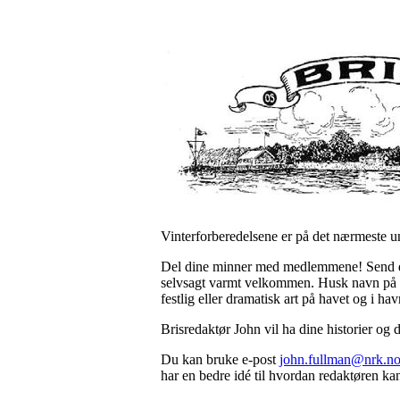
Vinterforberedelsene er på det nærmeste unna
Del dine minner med medlemmene! Send dem 
selvsagt varmt velkommen. Husk navn på fot
festlig eller dramatisk art på havet og i h
Brisredaktør John vil ha dine historier o
Du kan bruke e-post
john.fullman@nrk.n
har en bedre idé til hvordan redaktøren kan