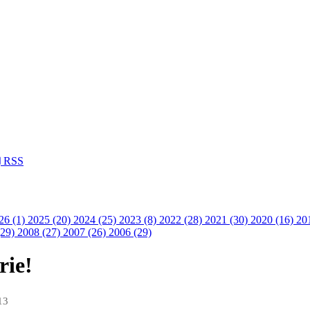
RSS
26 (1)
2025 (20)
2024 (25)
2023 (8)
2022 (28)
2021 (30)
2020 (16)
20
(29)
2008 (27)
2007 (26)
2006 (29)
rie!
13