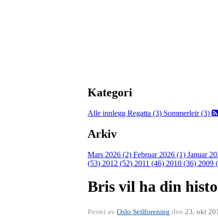
Kategori
Alle innlegg
Regatta (3)
Sommerleir (3)
Arkiv
Mars 2026 (2)
Februar 2026 (1)
Januar 20
(53)
2012 (52)
2011 (46)
2010 (36)
2009 
Bris vil ha din histo
Postet av
Oslo Seilforening
den
23. okt 20