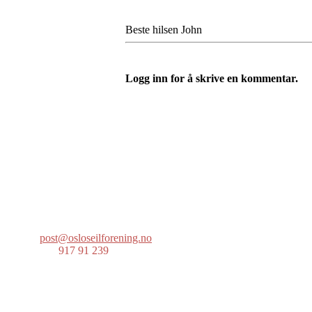
Beste hilsen John
Logg inn for å skrive en kommentar.
Oslo Seilforening
Lille Herbern, 0286 Oslo
Postboks 686 Skøyen
0214 Oslo
post@osloseilforening.no
Tlf:
917 91 239