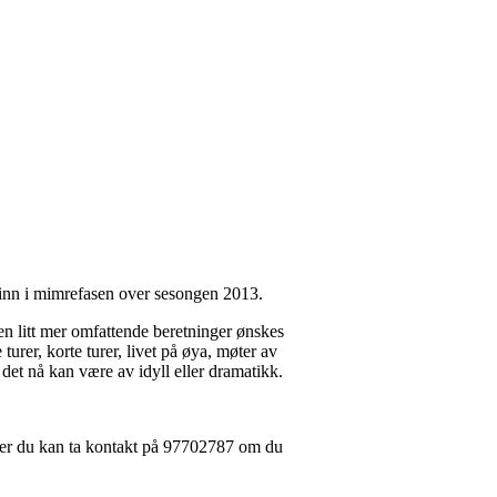
art inn i mimrefasen over sesongen 2013.
n litt mer omfattende beretninger ønskes
rer, korte turer, livet på øya, møter av
 det nå kan være av idyll eller dramatikk.
eller du kan ta kontakt på 97702787 om du