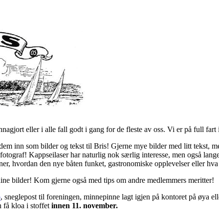
gjort eller i alle fall godt i gang for de fleste av oss. Vi er på full f
inn som bilder og tekst til Bris! Gjerne mye bilder med litt tekst, me
ograf! Kappseilaser har naturlig nok særlig interesse, men også lange tu
avner, hvordan den nye båten funket, gastronomiske opplevelser eller hva
g dine bilder! Kom gjerne også med tips om andre medlemmers meritter!
o
, sneglepost til foreningen, minnepinne lagt igjen på kontoret på øya 
 få kloa i stoffet
innen 11. november.