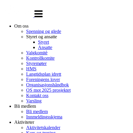
Veksle
navigasjon
Om oss
Spenning og glede
Styret og ansatte
Styret
Ansatte
Valgkomitè
Kontrollkomite
Styremøter
HMS
Langtidsplan idrett
Foreningens lover
Organisasjonshåndbok
OS mot 2025 prosjektet
Kontakt oss
Varsling
Bli medlem
Bli medlem
Innmeldingsskjema
Aktiviteter
Aktivitetskalender
Kurs og trening