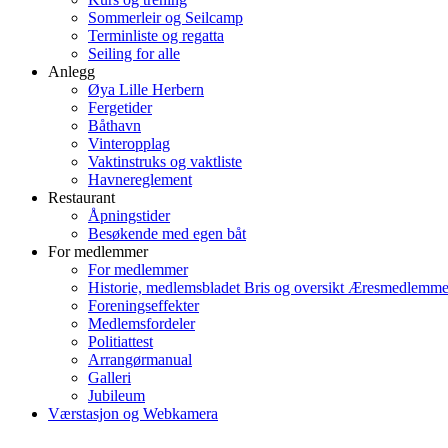
Sommerleir og Seilcamp
Terminliste og regatta
Seiling for alle
Anlegg
Øya Lille Herbern
Fergetider
Båthavn
Vinteropplag
Vaktinstruks og vaktliste
Havnereglement
Restaurant
Åpningstider
Besøkende med egen båt
For medlemmer
For medlemmer
Historie, medlemsbladet Bris og oversikt Æresmedlemme
Foreningseffekter
Medlemsfordeler
Politiattest
Arrangørmanual
Galleri
Jubileum
Værstasjon og Webkamera