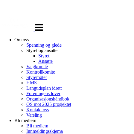
Veksle
navigasjon
Om oss
Spenning og glede
Styret og ansatte
Styret
Ansatte
Valgkomitè
Kontrollkomite
Styremøter
HMS
Langtidsplan idrett
Foreningens lover
Organisasjonshåndbok
OS mot 2025 prosjektet
Kontakt oss
Varsling
Bli medlem
Bli medlem
Innmeldingsskjema