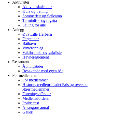
Aktiviteter
Aktivitetskalender
Kurs og trening
Sommerleir og Seilcamp
Terminliste og regatta
Seiling for alle
Anlegg
Øya Lille Herbern
Fergetider
Båthavn
Vinteropplag
Vaktinstruks og vaktliste
Havnereglement
Restaurant
Åpningstider
Besøkende med egen båt
For medlemmer
For medlemmer
Historie, medlemsbladet Bris og oversikt
Æresmedlemmer
Foreningseffekter
Medlemsfordeler
Politiattest
Arrangørmanual
Galleri