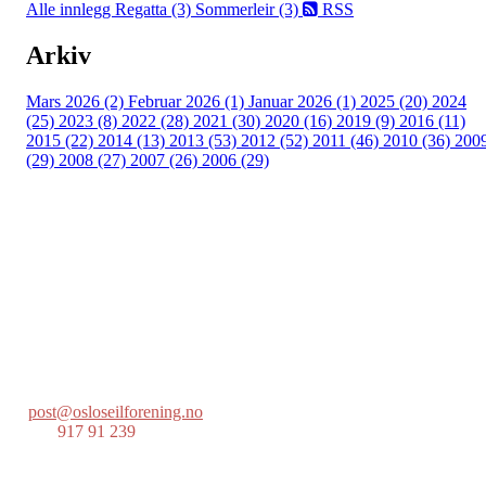
Alle innlegg
Regatta (3)
Sommerleir (3)
RSS
Arkiv
Mars 2026 (2)
Februar 2026 (1)
Januar 2026 (1)
2025 (20)
2024
(25)
2023 (8)
2022 (28)
2021 (30)
2020 (16)
2019 (9)
2016 (11)
2015 (22)
2014 (13)
2013 (53)
2012 (52)
2011 (46)
2010 (36)
200
(29)
2008 (27)
2007 (26)
2006 (29)
Oslo Seilforening
Lille Herbern, 0286 Oslo
Postboks 686 Skøyen
0214 Oslo
post@osloseilforening.no
Tlf:
917 91 239