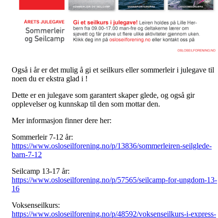
Også i år er det mulig å gi et seilkurs eller sommerleir i julegave til
noen du er ekstra glad i !
Dette er en julegave som garantert skaper glede, og også gir
opplevelser og kunnskap til den som mottar den.
Mer informasjon finner dere her:
Sommerleir 7-12 år:
https://www.osloseilforening.no/p/13836/sommerleiren-seilglede-
barn-7-12
Seilcamp 13-17 år:
https://www.osloseilforening.no/p/57565/seilcamp-for-ungdom-13-
16
Voksenseilkurs:
https://www.osloseilforening.no/p/48592/voksenseilkurs-i-express-