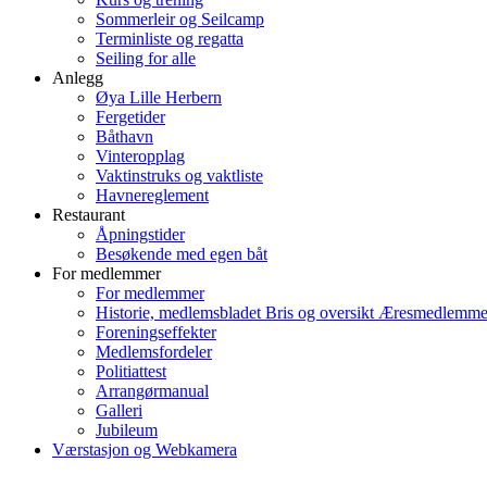
Sommerleir og Seilcamp
Terminliste og regatta
Seiling for alle
Anlegg
Øya Lille Herbern
Fergetider
Båthavn
Vinteropplag
Vaktinstruks og vaktliste
Havnereglement
Restaurant
Åpningstider
Besøkende med egen båt
For medlemmer
For medlemmer
Historie, medlemsbladet Bris og oversikt Æresmedlemme
Foreningseffekter
Medlemsfordeler
Politiattest
Arrangørmanual
Galleri
Jubileum
Værstasjon og Webkamera