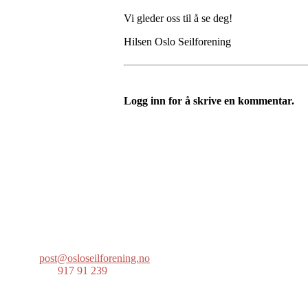
Vi gleder oss til å se deg!
Hilsen Oslo Seilforening
Logg inn for å skrive en kommentar.
Oslo Seilforening
Lille Herbern, 0286 Oslo
Postboks 686 Skøyen
0214 Oslo
post@osloseilforening.no
Tlf:
917 91 239