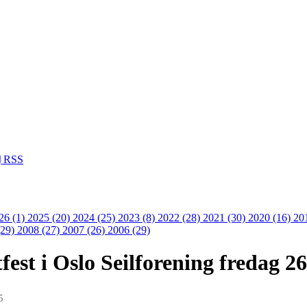
RSS
26 (1)
2025 (20)
2024 (25)
2023 (8)
2022 (28)
2021 (30)
2020 (16)
20
(29)
2008 (27)
2007 (26)
2006 (29)
est i Oslo Seilforening fredag 2
5