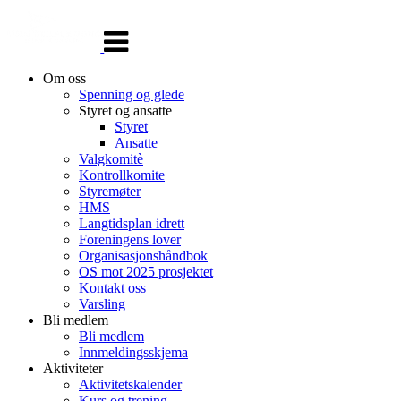
Veksle
navigasjon
Om oss
Spenning og glede
Styret og ansatte
Styret
Ansatte
Valgkomitè
Kontrollkomite
Styremøter
HMS
Langtidsplan idrett
Foreningens lover
Organisasjonshåndbok
OS mot 2025 prosjektet
Kontakt oss
Varsling
Bli medlem
Bli medlem
Innmeldingsskjema
Aktiviteter
Aktivitetskalender
Kurs og trening