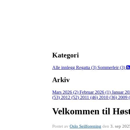
Kategori
Alle innlegg
Regatta (3)
Sommerleir (3)
Arkiv
Mars 2026 (2)
Februar 2026 (1)
Januar 20
(53)
2012 (52)
2011 (46)
2010 (36)
2009 
Velkommen til Høstf
Postet av
Oslo Seilforening
den
3. sep 202