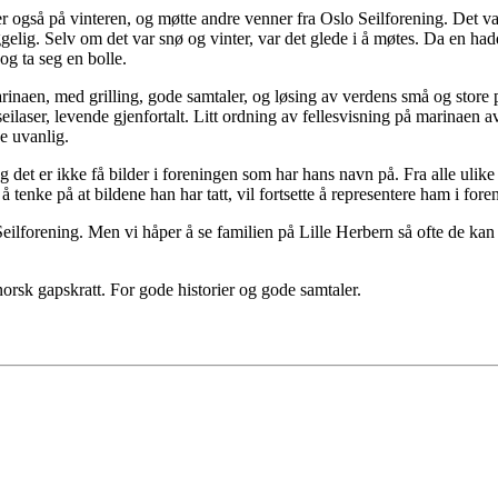
r også på vinteren, og møtte andre venner fra Oslo Seilforening. Det var
ggelig. Selv om det var snø og vinter, var det glede i å møtes. Da en had
og ta seg en bolle.
naen, med grilling, gode samtaler, og løsing av verdens små og store p
ilaser, levende gjenfortalt. Litt ordning av fellesvisning på marinaen a
ke uvanlig.
g det er ikke få bilder i foreningen som har hans navn på. Fra alle ulike
 å tenke på at bildene han har tatt, vil fortsette å representere ham i fo
Seilforening. Men vi håper å se familien på Lille Herbern så ofte de kan o
norsk gapskratt. For gode historier og gode samtaler.