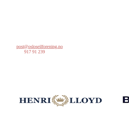
Oslo Seilforening
Lille Herbern, 0286 Oslo
Postboks 686 Skøyen
0214 Oslo
post@osloseilforening.no
Tlf:
917 91 239