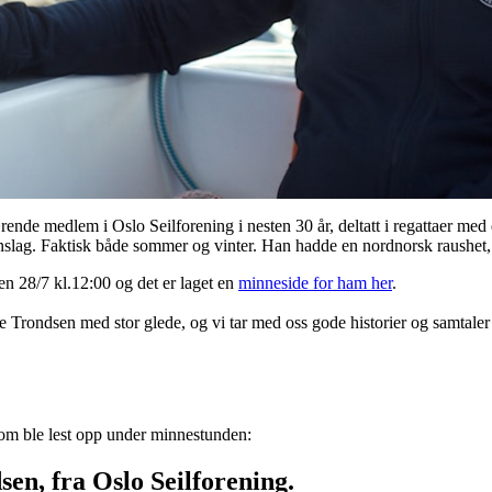
rende medlem i Oslo Seilforening i nesten 30 år, deltatt i regattaer med
 innslag. Faktisk både sommer og vinter. Han hadde en nordnorsk raushet
en 28/7 kl.12:00 og det er laget en
minneside for ham her
.
Trondsen med stor glede, og vi tar med oss gode historier og samtaler v
som ble lest opp under minnestunden:
n, fra Oslo Seilforening.