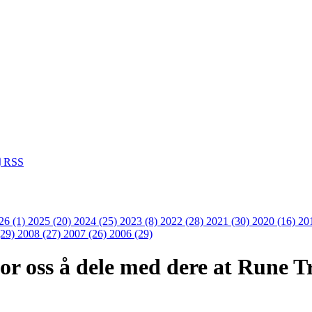
RSS
26 (1)
2025 (20)
2024 (25)
2023 (8)
2022 (28)
2021 (30)
2020 (16)
20
(29)
2008 (27)
2007 (26)
2006 (29)
 for oss å dele med dere at Rune 