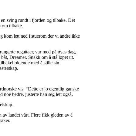
 en sving rundt i fjorden og tilbake. Det
kom tilbake.
og kom lett ned i stuerom der vi andre ikke
rangerte regattaer, var med på øyas dag,
 båt, Dreamer. Snakk om å stå løpet ut.
ilbakeholdende med å stille sin
esterskap.
rdnorske vis. “Dette er jo egentlig ganske
d noe bedre, justerte han seg lett også.
elskap.
av landet vårt. Flere fikk gleden av å
maker.