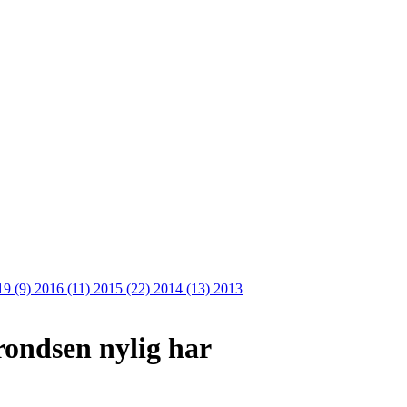
19 (9)
2016 (11)
2015 (22)
2014 (13)
2013
Trondsen nylig har