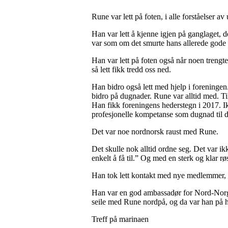
Rune var lett på foten, i alle forståelser av 
Han var lett å kjenne igjen på ganglaget, d
var som om det smurte hans allerede gode 
Han var lett på foten også når noen trengte
så lett fikk tredd oss ned.
Han bidro også lett med hjelp i foreningen
bidro på dugnader. Rune var alltid med. Ti
Han fikk foreningens hederstegn i 2017. Ik
profesjonelle kompetanse som dugnad til d
Det var noe nordnorsk raust med Rune.
Det skulle nok alltid ordne seg. Det var ik
enkelt å få til.” Og med en sterk og klar rø
Han tok lett kontakt med nye medlemmer, og
Han var en god ambassadør for Nord-Norge,
seile med Rune nordpå, og da var han på h
Treff på marinaen