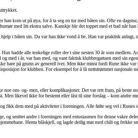
uttrykket.
er han kom ut på øya, for å ta seg en tur med båten sin. Ofte en dagstur,
humør med litt ekstra salve. Kanskje ble det toppet med et bad når han 
 hjelp i båten sin. Da var han ikke vond å be. Han var praktisk anlagt, 
. Han hadde alle tenkelige roller der i sine nesten 30 år som medlem. Ar
l og med i år, var han med, og vant faktisk klubbregattaen med sin egen
ke bare på grunn av generell iver. Men ikke minst fordi Rune ikke var t
isposisjon for klubben. For eksempel for å få nettstrømmet nasjonale m
ke noe om- og- men, eller komplikasjoner. Det var rett fram, på beste no
st. Men likevel ikke for bestemt eller låst til sine forslag – kom andre me
 fikk dem med på aktiviteter i foreningen. Alle følte seg vel i Runes s
 og smittet andre i foreningen med entusiasmen for denne vakre delen 
jemmebane. Henta blåskjell, og lagde deilig mat med chili og frekke s