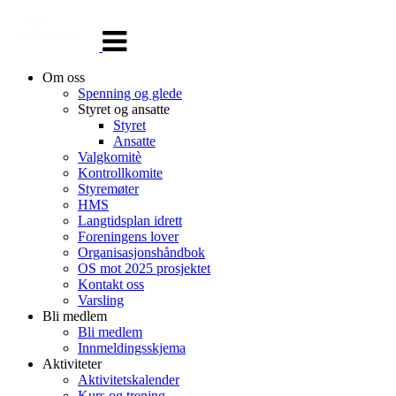
Veksle
navigasjon
Om oss
Spenning og glede
Styret og ansatte
Styret
Ansatte
Valgkomitè
Kontrollkomite
Styremøter
HMS
Langtidsplan idrett
Foreningens lover
Organisasjonshåndbok
OS mot 2025 prosjektet
Kontakt oss
Varsling
Bli medlem
Bli medlem
Innmeldingsskjema
Aktiviteter
Aktivitetskalender
Kurs og trening