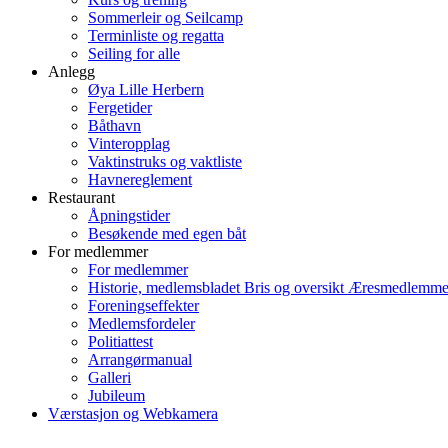
Sommerleir og Seilcamp
Terminliste og regatta
Seiling for alle
Anlegg
Øya Lille Herbern
Fergetider
Båthavn
Vinteropplag
Vaktinstruks og vaktliste
Havnereglement
Restaurant
Åpningstider
Besøkende med egen båt
For medlemmer
For medlemmer
Historie, medlemsbladet Bris og oversikt Æresmedlemme
Foreningseffekter
Medlemsfordeler
Politiattest
Arrangørmanual
Galleri
Jubileum
Værstasjon og Webkamera