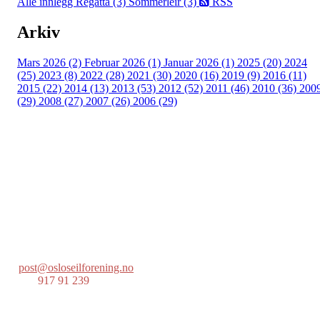
Alle innlegg
Regatta (3)
Sommerleir (3)
RSS
Arkiv
Mars 2026 (2)
Februar 2026 (1)
Januar 2026 (1)
2025 (20)
2024
(25)
2023 (8)
2022 (28)
2021 (30)
2020 (16)
2019 (9)
2016 (11)
2015 (22)
2014 (13)
2013 (53)
2012 (52)
2011 (46)
2010 (36)
200
(29)
2008 (27)
2007 (26)
2006 (29)
Oslo Seilforening
Lille Herbern, 0286 Oslo
Postboks 686 Skøyen
0214 Oslo
post@osloseilforening.no
Tlf:
917 91 239