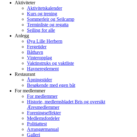
Aktiviteter
Aktivitetskalender
Kurs og trening
Sommerleir og Seilcamp
Terminliste og regatta
Seiling for alle
Anlegg
Øya Lille Herbern
Fergetider
Båthavn
Vinteropplag
Vaktinstruks og vaktliste
Havnereglement
Restaurant
Åpningstider
Besøkende med egen båt
For medlemmer
For medlemmer
Historie, medlemsbladet Bris og oversikt
Æresmedlemmer
Foreningseffekter
Medlemsfordeler
Politiattest
Arrangørmanual
Galleri