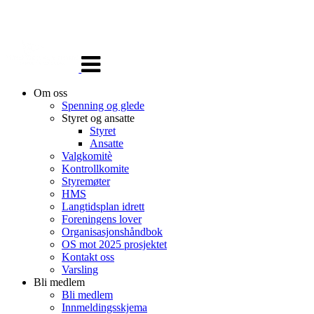
Veksle
navigasjon
Om oss
Spenning og glede
Styret og ansatte
Styret
Ansatte
Valgkomitè
Kontrollkomite
Styremøter
HMS
Langtidsplan idrett
Foreningens lover
Organisasjonshåndbok
OS mot 2025 prosjektet
Kontakt oss
Varsling
Bli medlem
Bli medlem
Innmeldingsskjema