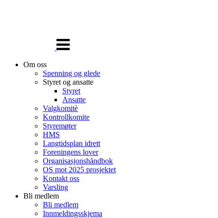
Veksle
navigasjon
Om oss
Spenning og glede
Styret og ansatte
Styret
Ansatte
Valgkomitè
Kontrollkomite
Styremøter
HMS
Langtidsplan idrett
Foreningens lover
Organisasjonshåndbok
OS mot 2025 prosjektet
Kontakt oss
Varsling
Bli medlem
Bli medlem
Innmeldingsskjema