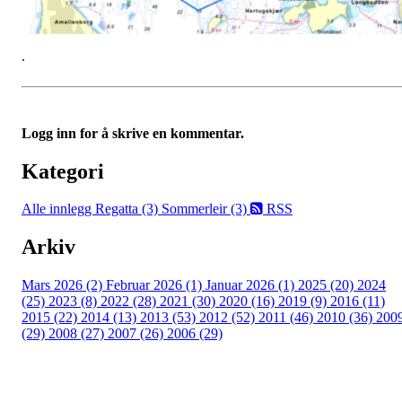
.
Logg inn for å skrive en kommentar.
Kategori
Alle innlegg
Regatta (3)
Sommerleir (3)
RSS
Arkiv
Mars 2026 (2)
Februar 2026 (1)
Januar 2026 (1)
2025 (20)
2024
(25)
2023 (8)
2022 (28)
2021 (30)
2020 (16)
2019 (9)
2016 (11)
2015 (22)
2014 (13)
2013 (53)
2012 (52)
2011 (46)
2010 (36)
200
(29)
2008 (27)
2007 (26)
2006 (29)