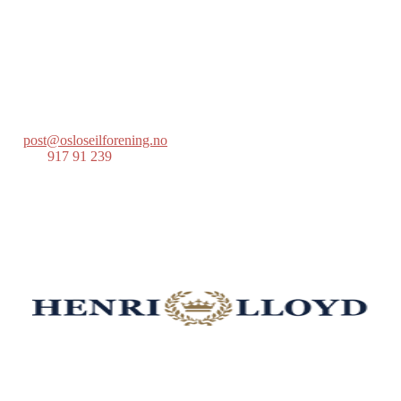
Oslo Seilforening
Lille Herbern, 0286 Oslo
Postboks 686 Skøyen
0214 Oslo
post@osloseilforening.no
Tlf:
917 91 239