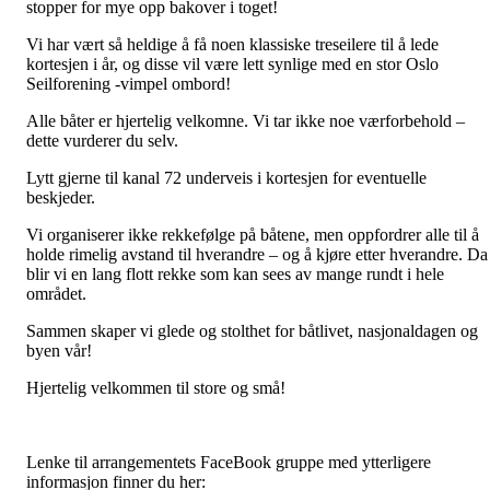
stopper for mye opp bakover i toget!
Vi har vært så heldige å få noen klassiske treseilere til å lede
kortesjen i år, og disse vil være lett synlige med en stor Oslo
Seilforening -vimpel ombord!
Alle båter er hjertelig velkomne. Vi tar ikke noe værforbehold –
dette vurderer du selv.
Lytt gjerne til kanal 72 underveis i kortesjen for eventuelle
beskjeder.
Vi organiserer ikke rekkefølge på båtene, men oppfordrer alle til å
holde rimelig avstand til hverandre – og å kjøre etter hverandre. Da
blir vi en lang flott rekke som kan sees av mange rundt i hele
området.
Sammen skaper vi glede og stolthet for båtlivet, nasjonaldagen og
byen vår!
Hjertelig velkommen til store og små!
Lenke til arrangementets FaceBook gruppe med ytterligere
informasjon finner du her: