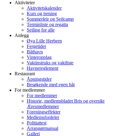
Aktiviteter
Aktivitetskalender
Kurs og trening
Sommerleir og Seilcamp
Terminliste og regatta
Seiling for alle
Anlegg
Øya Lille Herbern
Fergetider
Båthavn
Vinteropplag
Vaktinstruks og vaktliste
Havnereglement
Restaurant
Åpningstider
Besøkende med egen båt
For medlemmer
For medlemmer
Historie, medlemsbladet Bris og oversikt
Æresmedlemmer
Foreningseffekter
Medlemsfordeler
Politiattest
Arrangørmanual
Galleri