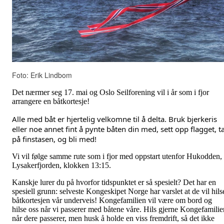
Foto: Erik Lindbom
Det nærmer seg 17. mai og Oslo Seilforening vil i år som i fjor
arrangere en båtkortesje!
Alle med båt er hjertelig velkomne til å delta. Bruk bjerkeris
eller noe annet fint å pynte båten din med, sett opp flagget, t
på finstasen, og bli med!
Vi vil følge samme rute som i fjor med oppstart utenfor Hukodden, 
Lysakerfjorden, klokken 13:15.
Kanskje lurer du på hvorfor tidspunktet er så spesielt? Det har en
spesiell grunn: selveste Kongeskipet Norge har varslet at de vil hils
båtkortesjen vår underveis! Kongefamilien vil være om bord og
hilse oss når vi passerer med båtene våre. Hils gjerne Kongefamilie
når dere passerer, men husk å holde en viss fremdrift, så det ikke